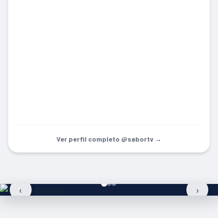
Ver perfil completo @sabortv →
‹
›