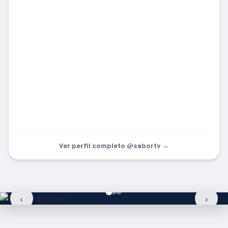
Ver perfil completo @sabortv →
‹
›