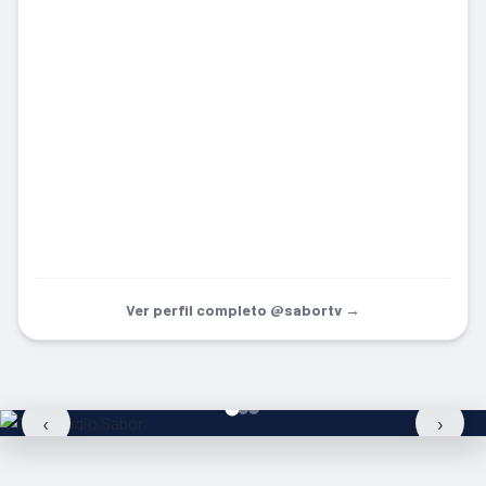
Ver perfil completo @sabortv →
‹
›