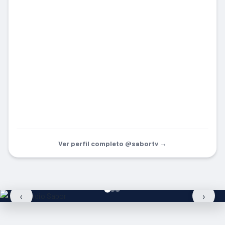
Ver perfil completo @sabortv →
‹
›