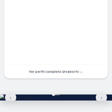
Ver perfil completo @sabortv →
‹
›