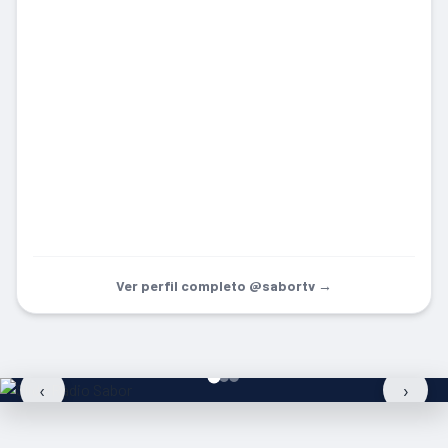
Ver perfil completo @sabortv →
‹
›