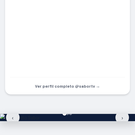
Ver perfil completo @sabortv →
‹
›