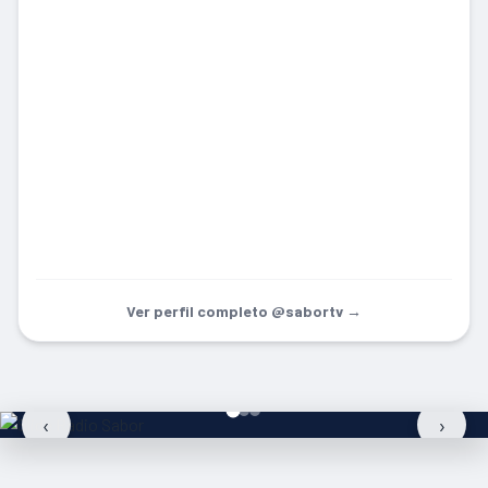
Ver perfil completo @sabortv →
‹
›