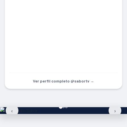
Ver perfil completo @sabortv →
‹
›