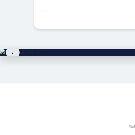
‹
Rad