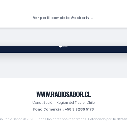
Ver perfil completo @sabortv →
WWW.RADIOSABOR.CL
Constitución, Región del Maule, Chile
Fono Comercial: +56 9 9289 5176
io Radio Sabor © 2026 - Todos los derechos reservados | Potenciado por
Tu Strea