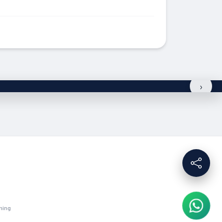
›
ming