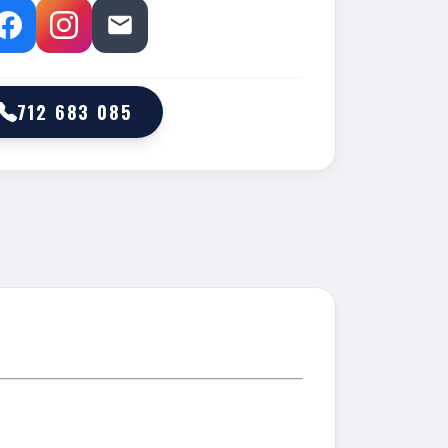
712 683 085
M