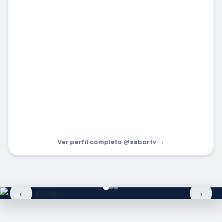
Ver perfil completo @sabortv →
‹
›