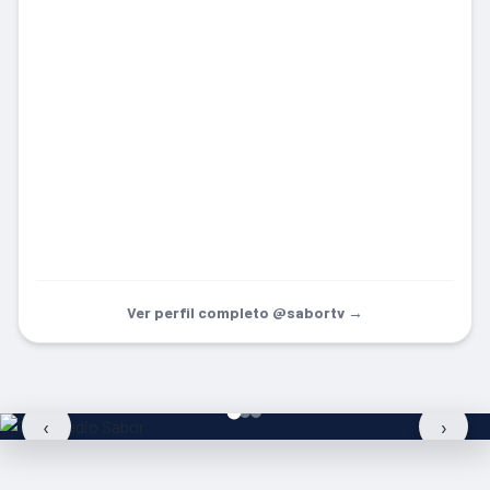
Ver perfil completo @sabortv →
‹
›