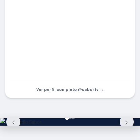
Ver perfil completo @sabortv →
‹
›