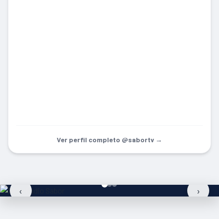
Ver perfil completo @sabortv →
‹
›