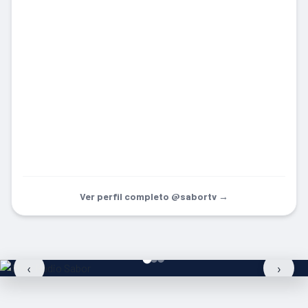
Ver perfil completo @sabortv →
‹
›