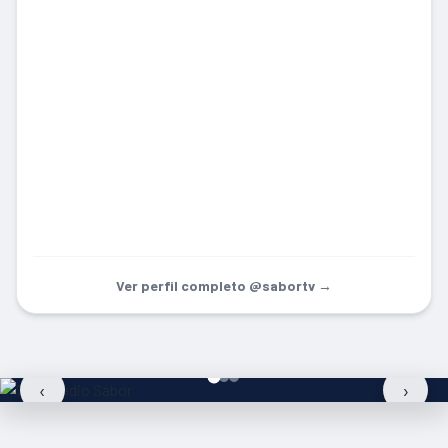
Ver perfil completo @sabortv →
‹
›