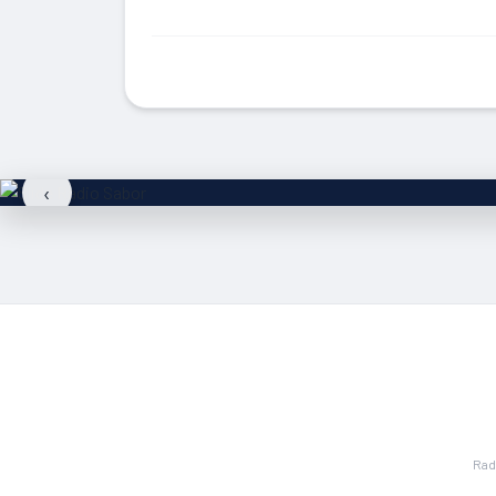
‹
Rad