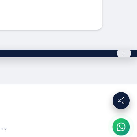
›
ming