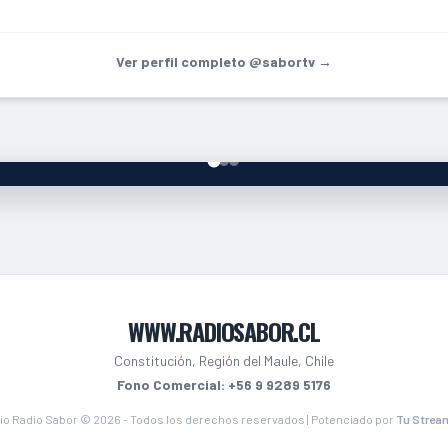
Ver perfil completo @sabortv →
WWW.RADIOSABOR.CL
Constitución, Región del Maule, Chile
Fono Comercial: +56 9 9289 5176
io Radio Sabor © 2026 - Todos los derechos reservados | Potenciado por
Tu Strea