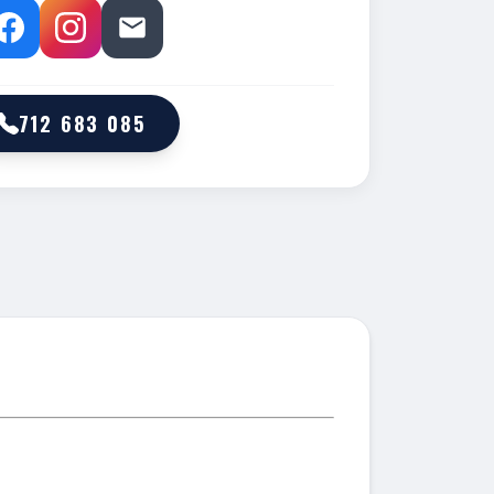
712 683 085
M