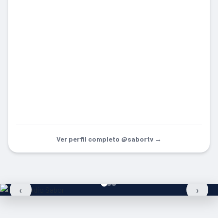
Ver perfil completo @sabortv →
‹
›