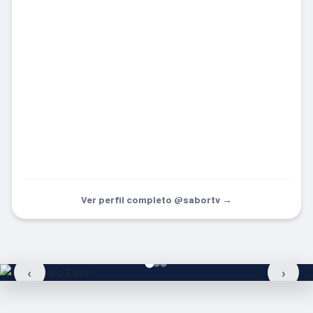
Ver perfil completo @sabortv →
‹
›