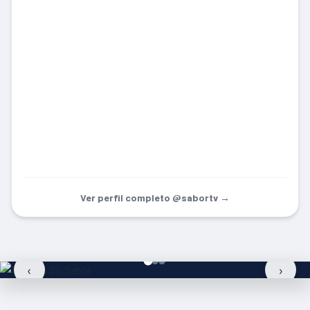
Ver perfil completo @sabortv →
‹
›