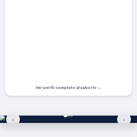
Ver perfil completo @sabortv →
‹
›