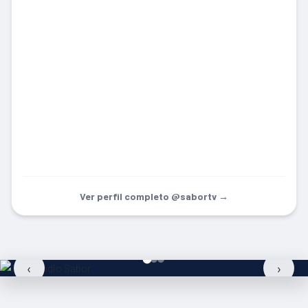
Ver perfil completo @sabortv →
‹
›