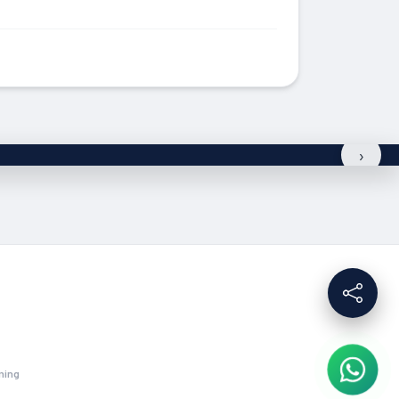
›
ming