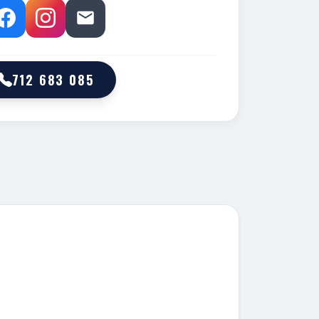
712 683 085
M