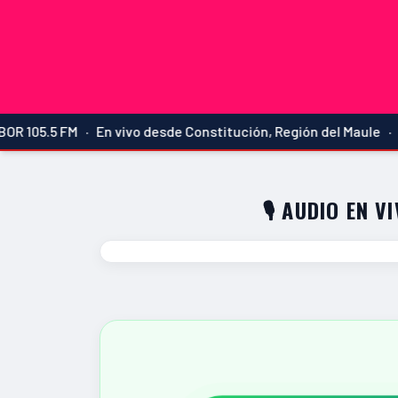
5.5 FM · En vivo desde Constitución, Región del Maule · La má
🎙️ AUDIO EN V