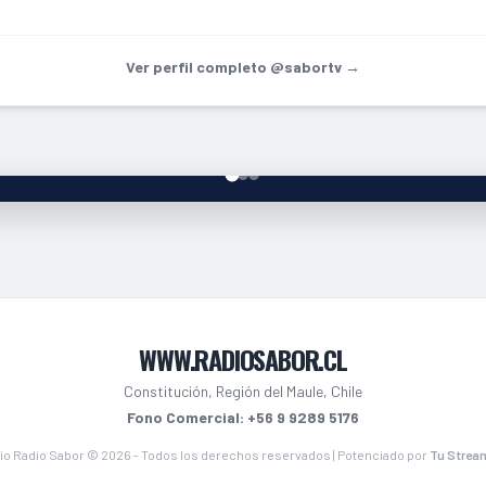
Ver perfil completo @sabortv →
WWW.RADIOSABOR.CL
Constitución, Región del Maule, Chile
Fono Comercial: +56 9 9289 5176
io Radio Sabor © 2026 - Todos los derechos reservados | Potenciado por
Tu Strea