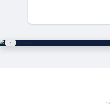
‹
Rad