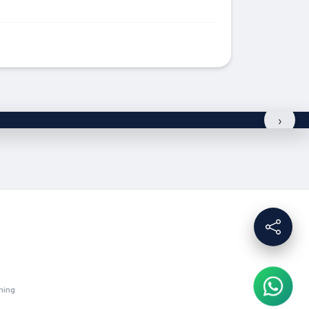
›
ming