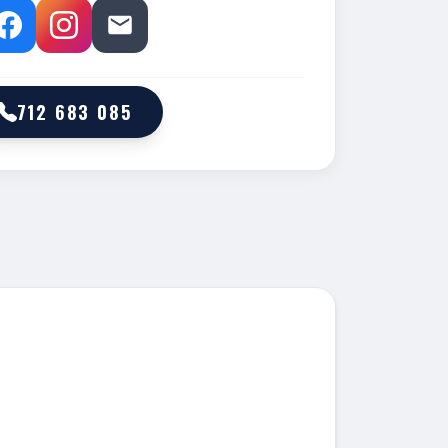
712 683 085
M