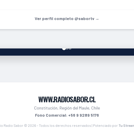
Ver perfil completo @sabortv →
WWW.RADIOSABOR.CL
Constitución, Región del Maule, Chile
Fono Comercial: +56 9 9289 5176
io Radio Sabor © 2026 - Todos los derechos reservados | Potenciado por
Tu Strea