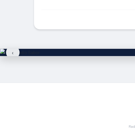
‹
Rad