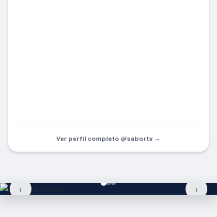
Ver perfil completo @sabortv →
‹
›