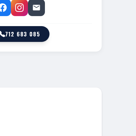
712 683 085
M