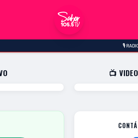
🎙️ RADIO SABOR 105.5
IVO
📺 VIDEO
CONTÁ